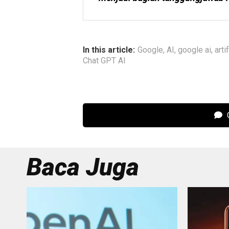
In this article:
Google
,
AI
,
google ai
,
arti
Chat GPT AI
C
Baca Juga