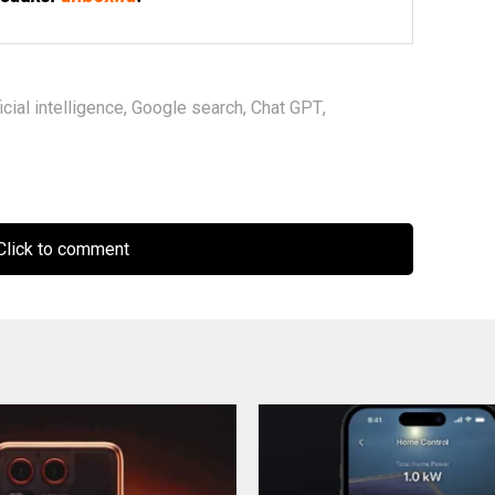
ficial intelligence
,
Google search
,
Chat GPT
,
lick to comment