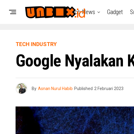
Tech News
Gadget
S
TECH INDUSTRY
Google Nyalakan 
By
Asnan Nurul Habib
Published
2 Februari 2023