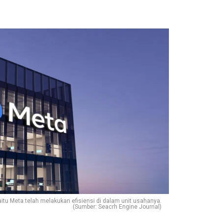
itu Meta telah melakukan efisiensi di dalam unit usahanya.
(Sumber: Seacrh Engine Journal)