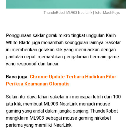
ThundeRobot ML903 NearLink | foto: MachKeys
Penggunaan saklar gerak mikro tingkat unggulan Kailh
White Blade juga menambah keunggulan lainnya. Sakelar
ini memberikan gerakan klik yang memuaskan dengan
pantulan cepat, memastikan pengalaman bermain game
yang responsif dan lancar.
Baca juga:
Chrome Update Terbaru Hadirkan Fitur
Periksa Keamanan Otomatis
Selain itu, daya tahan sakelar ini mencapai lebih dari 100
juta klik, membuat ML903 NearLink menjadi mouse
gaming yang andal dalam jangka panjang. ThundeRobot
mengklaim ML903 sebagai mouse gaming nirkabel
pertama yang memiliki NearLink.