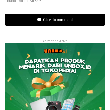
ThundeRobot
,
ML903
Click to comment
ADVERTISEMENT