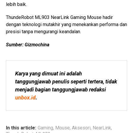
lebih baik.
ThundeRobot ML903 NearLink Gaming Mouse hadir
dengan teknologi mutakhir yang menekankan performa dan
presisi tanpa mengurangi keandalan.
Sumber: Gizmochina
Karya yang dimuat ini adalah 
tanggungjawab penulis seperti tertera, tidak 
menjadi bagian tanggungjawab redaksi 
unbox.id
.
In this article:
Gaming
,
Mouse
,
Aksesori
,
NearLink
,