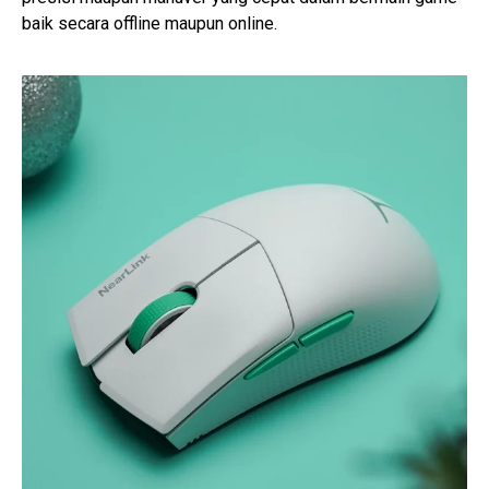
baik secara offline maupun online.