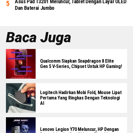
Asus Pad T3201 Meluncur, Tablet Dengan Layar OLED
Dan Baterai Jumbo
Baca Juga
Qualcomm Siapkan Snapdragon 8 Elite
Gen 5 V-Series, Chipset Untuk HP Gaming!
Logitech Hadirkan Mobi Fold, Mouse Lipat
Pertama Yang Ringkas Dengan Teknologi
AI
Lenovo Legion Y70 Meluncur, HP Dengan