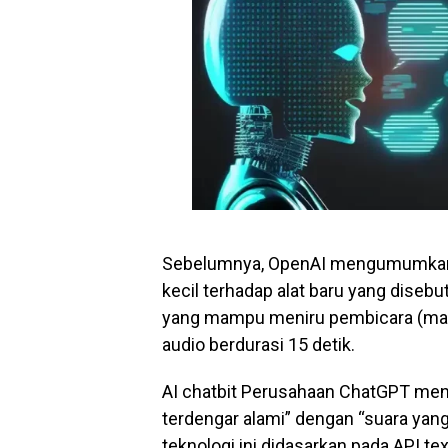
Sebelumnya, OpenAI mengumumkan 
kecil terhadap alat baru yang disebu
yang mampu meniru pembicara (ma
audio berdurasi 15 detik.
AI chatbit Perusahaan ChatGPT men
terdengar alami” dengan “suara yang
teknologi ini didasarkan pada API t