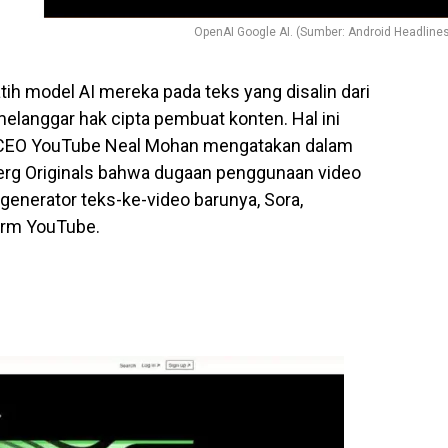
OpenAI Google AI. (Sumber: Android Headline
ih model AI mereka pada teks yang disalin dari
melanggar hak cipta pembuat konten. Hal ini
ah CEO YouTube Neal Mohan mengatakan dalam
g Originals bahwa dugaan penggunaan video
generator teks-ke-video barunya, Sora,
orm YouTube.
r