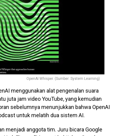
OpenAI Whisper. (Sumber: System Learning)
penAI menggunakan alat pengenalan suara
atu juta jam video YouTube, yang kemudian
aporan sebelumnya menunjukkan bahwa OpenAI
cast untuk melatih dua sistem AI.
n menjadi anggota tim. Juru bicara Google