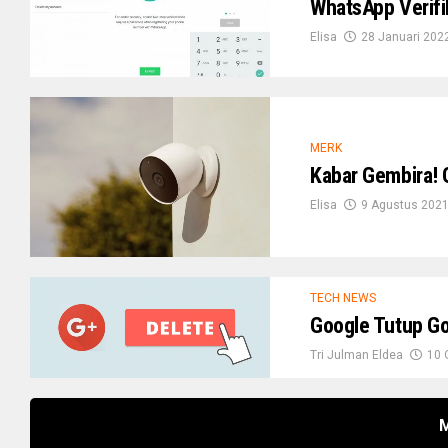
WhatsApp Verifi
Elisa
28 Januari 202
MERK
Kabar Gembira! 
Elisa
9 Agustus 202
TECH NEWS
Google Tutup Go
Tri Julman Eldea
10 