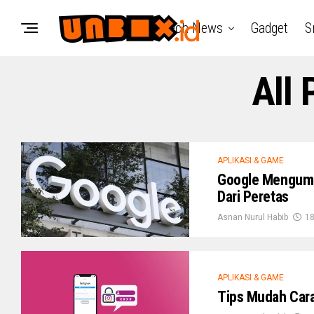
Tech News
Gadget
S
All
APLIKASI & GAME
Google Mengumum
Dari Peretas
Asnan Nurul Habib
18
APLIKASI & GAME
Tips Mudah Cara