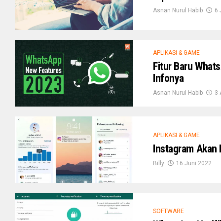
Asnan Nurul Habib
6 
APLIKASI & GAME
Fitur Baru What
Infonya
Asnan Nurul Habib
3 
APLIKASI & GAME
Instagram Akan 
Billy
16 Juni 2022
SOFTWARE