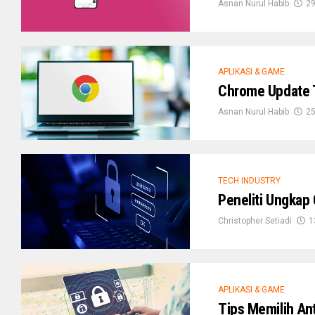
Asnan Nurul Habib
2
APLIKASI & GAME
Chrome Update T
Asnan Nurul Habib
2
TECH INDUSTRY
Peneliti Ungkap
Christopher Setiadi
1
APLIKASI & GAME
Tips Memilih An