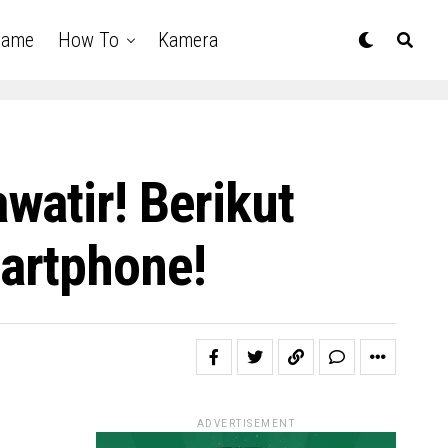
Game
How To
Kamera
watir! Berikut
artphone!
ADVERTISEMENT