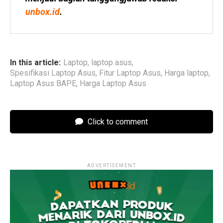
unbox.id
.
In this article:
Laptop
,
laptop asus
,
Spesifikasi Laptop Asus
,
Fitur Laptop Asus
,
Harga laptop
,
Laptop Asus BAPE
,
Harga Laptop Asus
Click to comment
ADVERTISEMENT