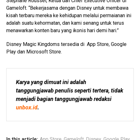
Stéphane Roussel, Ketua dan Chief Executive Officer di
Gameloft. “Bekerjasama dengan Disney untuk membawa
kisah terbaru mereka ke kehidupan melalui permaianan ini
adalah suatu kehormatan, dan kami senang untuk terus
menawarkan konten baru yang ikonis hari demi hari.”
Disney Magic Kingdoms tersedia di App Store, Google
Play dan Microsoft Store.
Karya yang dimuat ini adalah 
tanggungjawab penulis seperti tertera, tidak 
menjadi bagian tanggungjawab redaksi 
unbox.id
.
In this article:
App Store
,
Gameloft
,
Disney
,
Google Play
,