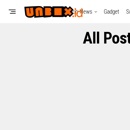
Tech News
Gadget
S
All Pos