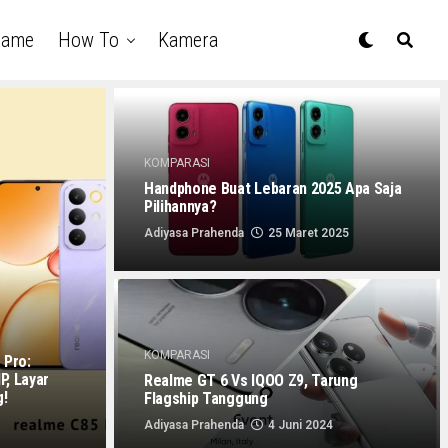
Game
How To
Kamera
KOMPARASI
Handphone Buat Lebaran 2025 Apa Saja
Pilihannya?
Adiyasa Prahenda
25 Maret 2025
KOMPARASI
 Pro:
P, Layar
Realme GT 6 Vs IQOO Z9, Tarung
g!
Flagship Tanggung
Adiyasa Prahenda
4 Juni 2024