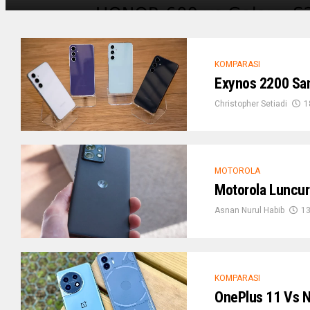
KOMPARASI
Exynos 2200 Sam
Christopher Setiadi
1
MOTOROLA
Motorola Luncur
Asnan Nurul Habib
13
KOMPARASI
OnePlus 11 Vs N