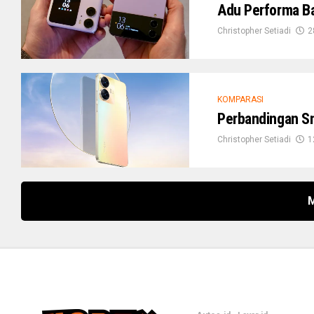
Adu Performa Ba
Christopher Setiadi
2
KOMPARASI
Perbandingan S
Christopher Setiadi
1