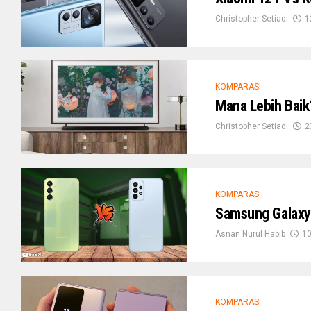
Christopher Setiadi
1
KOMPARASI
Mana Lebih Bai
Christopher Setiadi
2
KOMPARASI
Samsung Galaxy
Asnan Nurul Habib
10
KOMPARASI