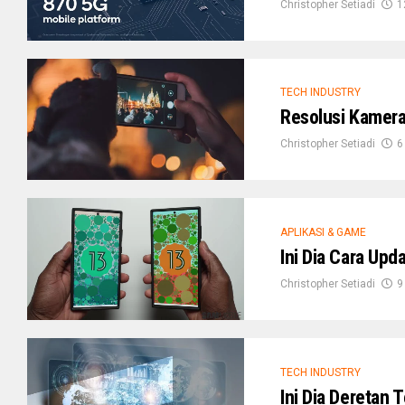
Christopher Setiadi
1
TECH INDUSTRY
Resolusi Kamera
Christopher Setiadi
6
APLIKASI & GAME
Ini Dia Cara Up
Christopher Setiadi
9
TECH INDUSTRY
Ini Dia Deretan