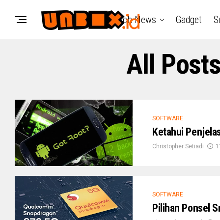
Tech News
Gadget
S
All Post
SOFTWARE
Ketahui Penjel
Christopher Setiadi
1
SOFTWARE
Pilihan Ponsel 