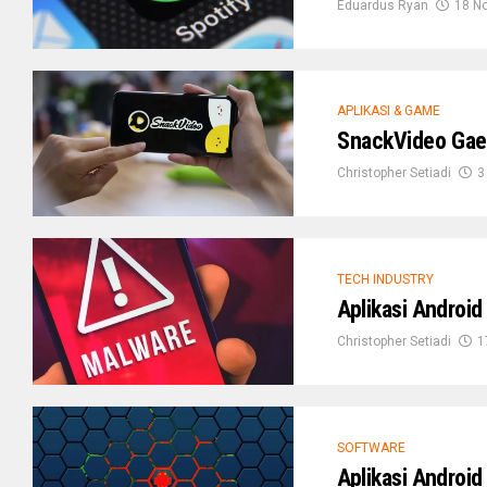
Eduardus Ryan
18 N
APLIKASI & GAME
SnackVideo Gaet
Christopher Setiadi
3
TECH INDUSTRY
Aplikasi Android
Christopher Setiadi
1
SOFTWARE
Aplikasi Android