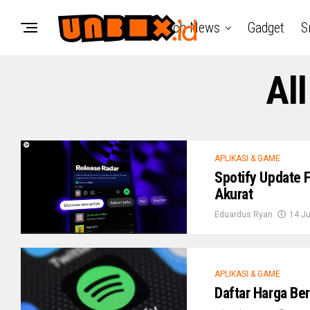
Tech News
Gadget
S
Al
APLIKASI & GAME
Spotify Update F
Akurat
Eduardus Ryan
14 Ju
APLIKASI & GAME
Daftar Harga Ber