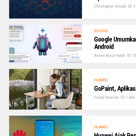
Christopher Setiadi
3
GOOGLE
Google Umumkan 
Android
Asnan Nurul Habib
15
HUAWEI
GoPaint, Aplikas
Fureyl Sroevan
1 Mei
HUAWEI
Huawei Ajak Pen