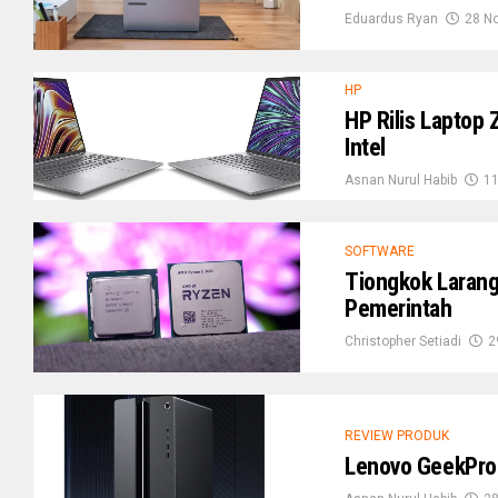
Eduardus Ryan
28 N
HP
HP Rilis Laptop
Intel
Asnan Nurul Habib
11
SOFTWARE
Tiongkok Larang
Pemerintah
Christopher Setiadi
2
REVIEW PRODUK
Lenovo GeekPro 