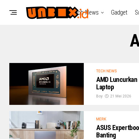
Tech News
Gadget
S
A
TECH NEWS
AMD Luncurkan R
Laptop
Boy
21 Mei 2026
MERK
ASUS Expertbook
Banting