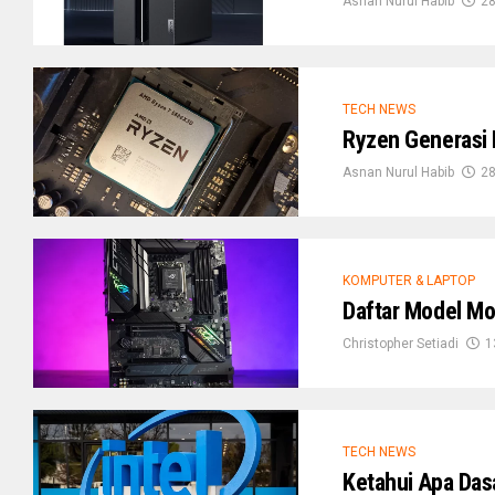
Asnan Nurul Habib
28
TECH NEWS
Ryzen Generasi 
Asnan Nurul Habib
28
KOMPUTER & LAPTOP
Daftar Model M
Christopher Setiadi
1
TECH NEWS
Ketahui Apa Das