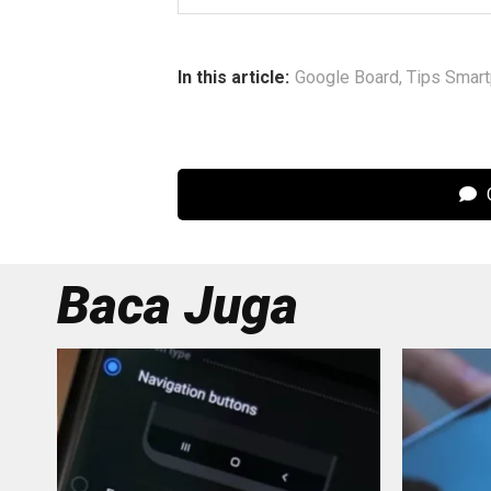
In this article:
Google Board
,
Tips Smar
C
Baca Juga