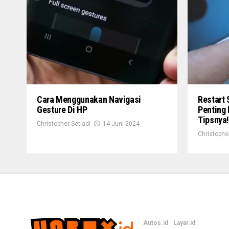
Cara Menggunakan Navigasi
Restart
Gesture Di HP
Penting 
Tipsnya
Christopher Setiadi
14 Juni 2024
Christopher
Autos.id
Layar.id