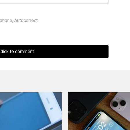
tphone
,
Autocorrect
lick to comment