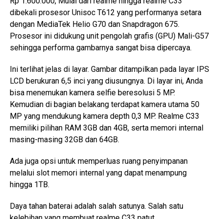
Rp 1.600.000, Mulai dari realme hingga realme C33
dibekali prosesor Unisoc T612 yang performanya setara
dengan MediaTek Helio G70 dan Snapdragon 675.
Prosesor ini didukung unit pengolah grafis (GPU) Mali-G57
sehingga performa gambarnya sangat bisa dipercaya.
Ini terlihat jelas di layar. Gambar ditampilkan pada layar IPS
LCD berukuran 6,5 inci yang diusungnya. Di layar ini, Anda
bisa menemukan kamera selfie beresolusi 5 MP.
Kemudian di bagian belakang terdapat kamera utama 50
MP yang mendukung kamera depth 0,3 MP. Realme C33
memiliki pilihan RAM 3GB dan 4GB, serta memori internal
masing-masing 32GB dan 64GB.
Ada juga opsi untuk memperluas ruang penyimpanan
melalui slot memori internal yang dapat menampung
hingga 1TB.
Daya tahan baterai adalah salah satunya. Salah satu
kelebihan yang membuat realme C33 patut