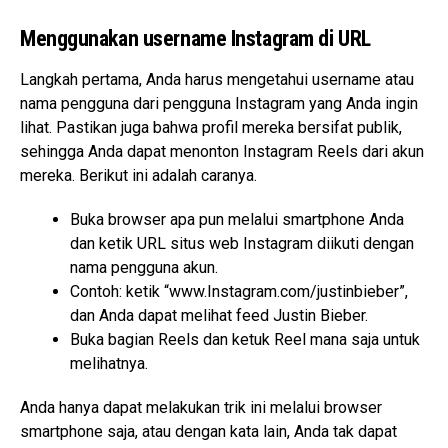
Menggunakan username Instagram di URL
Langkah pertama, Anda harus mengetahui username atau
nama pengguna dari pengguna Instagram yang Anda ingin
lihat. Pastikan juga bahwa profil mereka bersifat publik,
sehingga Anda dapat menonton Instagram Reels dari akun
mereka. Berikut ini adalah caranya.
Buka browser apa pun melalui smartphone Anda
dan ketik URL situs web Instagram diikuti dengan
nama pengguna akun.
Contoh: ketik “www.Instagram.com/justinbieber”,
dan Anda dapat melihat feed Justin Bieber.
Buka bagian Reels dan ketuk Reel mana saja untuk
melihatnya.
Anda hanya dapat melakukan trik ini melalui browser
smartphone saja, atau dengan kata lain, Anda tak dapat