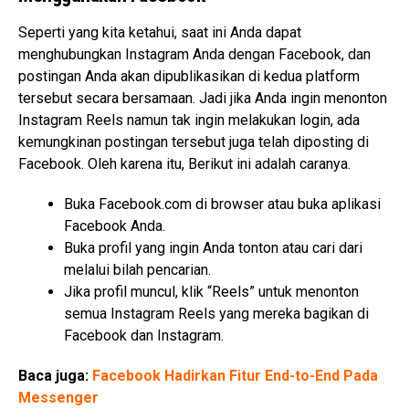
Seperti yang kita ketahui, saat ini Anda dapat
menghubungkan Instagram Anda dengan Facebook, dan
postingan Anda akan dipublikasikan di kedua platform
tersebut secara bersamaan. Jadi jika Anda ingin menonton
Instagram Reels namun tak ingin melakukan login, ada
kemungkinan postingan tersebut juga telah diposting di
Facebook. Oleh karena itu, Berikut ini adalah caranya.
Buka Facebook.com di browser atau buka aplikasi
Facebook Anda.
Buka profil yang ingin Anda tonton atau cari dari
melalui bilah pencarian.
Jika profil muncul, klik “Reels” untuk menonton
semua Instagram Reels yang mereka bagikan di
Facebook dan Instagram.
Baca juga:
Facebook Hadirkan Fitur End-to-End Pada
Messenger