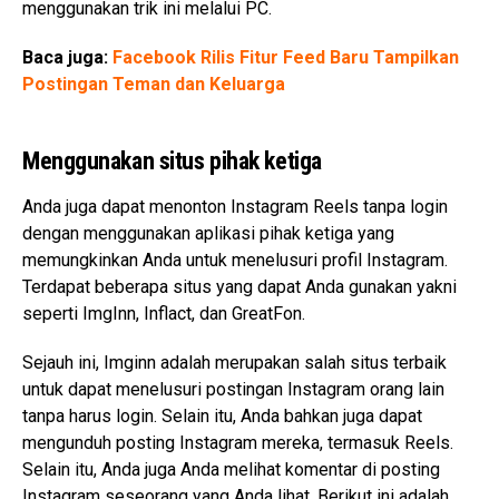
menggunakan trik ini melalui PC.
Baca juga:
Facebook Rilis Fitur Feed Baru Tampilkan
Postingan Teman dan Keluarga
Menggunakan situs pihak ketiga
Anda juga dapat menonton Instagram Reels tanpa login
dengan menggunakan aplikasi pihak ketiga yang
memungkinkan Anda untuk menelusuri profil Instagram.
Terdapat beberapa situs yang dapat Anda gunakan yakni
seperti ImgInn, Inflact, dan GreatFon.
Sejauh ini, Imginn adalah merupakan salah situs terbaik
untuk dapat menelusuri postingan Instagram orang lain
tanpa harus login. Selain itu, Anda bahkan juga dapat
mengunduh posting Instagram mereka, termasuk Reels.
Selain itu, Anda juga Anda melihat komentar di posting
Instagram seseorang yang Anda lihat. Berikut ini adalah