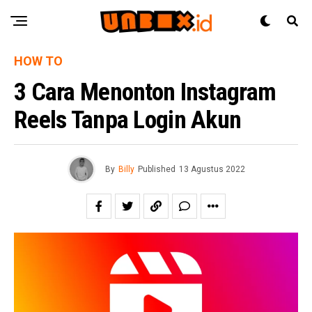
HOW TO
3 Cara Menonton Instagram
Reels Tanpa Login Akun
By
Billy
Published
13 Agustus 2022