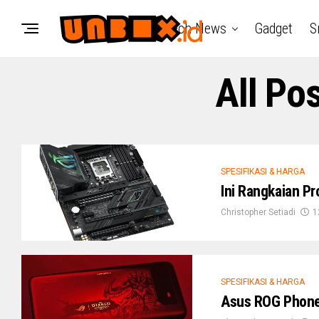
Tech News
Gadget
S
All Po
SPESIFIKASI & HARGA
Ini Rangkaian P
Christopher Setiadi
1
SPESIFIKASI & HARGA
Asus ROG Phone 