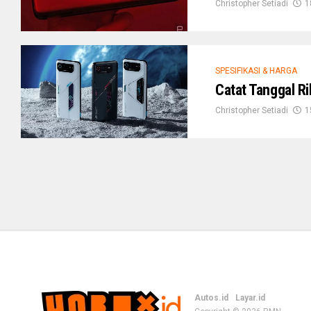
Christopher Setiadi
1
SPESIFIKASI & HARGA
Catat Tanggal Ri
Christopher Setiadi
1
Autos.id
Layar.id