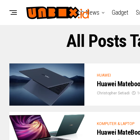
Tech News
Gadget
S
All Posts 
HUAWEI
Huawei Matebook
Christopher Setiadi
1
KOMPUTER & LAPTOP
Huawei MateBoo