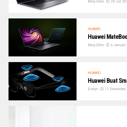
Mery Ellen
29 Juli 20
HUAWEI
Huawei MateBook
Mery Ellen
6 Januari
HUAWEI
Huawei Buat Sm
Evelyn
17 Desember