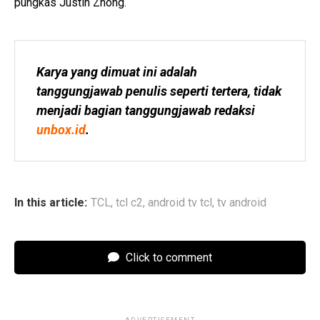
pungkas Justin Zhong.
Karya yang dimuat ini adalah 
tanggungjawab penulis seperti tertera, tidak 
menjadi bagian tanggungjawab redaksi 
unbox.id
.
In this article:
TCL
,
tcl c2
,
android tv tcl
,
tv android
Click to comment