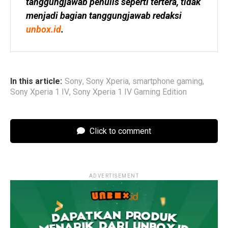
tanggungjawab penulis seperti tertera, tidak 
menjadi bagian tanggungjawab redaksi 
unbox.id
.
In this article:
Sony
,
Sony Xperia
,
smartphone gaming
,
Sony Xperia 1 IV
,
Sony Xperia 1 IV Gaming Edition
Click to comment
ADVERTISEMENT