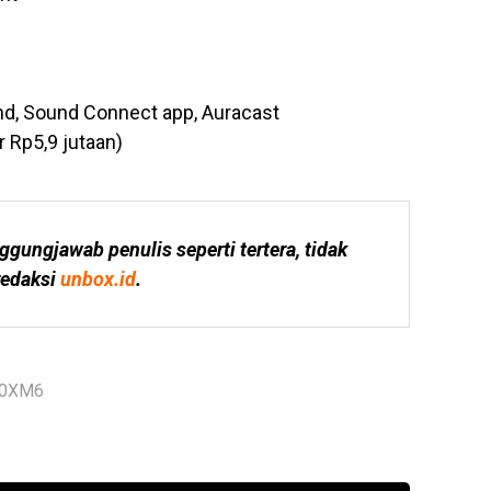
and, Sound Connect app, Auracast
r Rp5,9 jutaan)
ggungjawab penulis seperti tertera, tidak 
edaksi 
unbox.id
.
00XM6