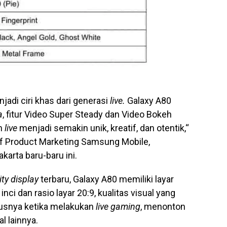
jadi ciri khas dari generasi
live.
Galaxy A80
a
, fitur Video Super Steady dan Video Bokeh
n
live
menjadi semakin unik, kreatif, dan otentik,“
of Product Marketing Samsung Mobile,
karta baru-baru ini.
ity display
terbaru, Galaxy A80 memiliki layar
ci dan rasio layar 20:9, kualitas visual yang
ususnya ketika melakukan
live gaming
, menonton
l lainnya.