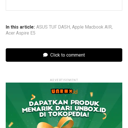
In this article:
ASUS TUF DASH
,
Apple Macbook AIR
,
Acer Aspire E5
Click to comment
ADVERTISEMENT