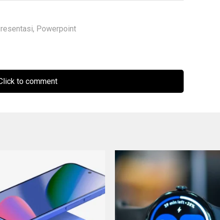
resentasi
,
Powerpoint
lick to comment