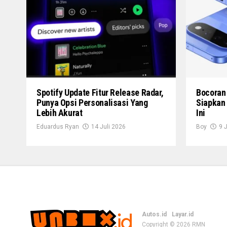
Spotify Update Fitur Release Radar,
Bocoran 
Punya Opsi Personalisasi Yang
Siapkan
Lebih Akurat
Ini
Eduardus Ryan
14 Juli 2026
Boy
9 
Autos.id
Layar.id
Copyright © 2026
RMN