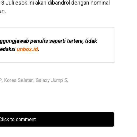
a 3 Juli esok ini akan dibandrol dengan nominal
an.
ggungjawab penulis seperti tertera, tidak 
edaksi 
unbox.id
.
P
,
Korea Selatan
,
Galaxy Jump 5
,
lick to comment