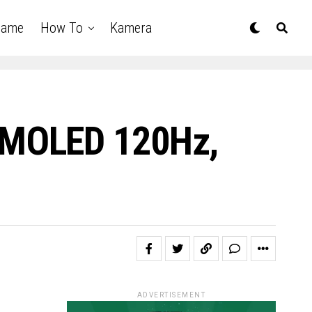
Game
How To
Kamera
AMOLED 120Hz,
ADVERTISEMENT