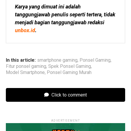
Karya yang dimuat ini adalah 
tanggungjawab penulis seperti tertera, tidak 
menjadi bagian tanggungjawab redaksi 
unbox.id
.
In this article:
smartphone gaming
,
Ponsel Gaming
,
Fitur ponsel gaming
,
Spek Ponsel Gaming
,
Model Smartphone
,
Ponsel Gaming Murah
Click to comment
ADVERTISEMENT