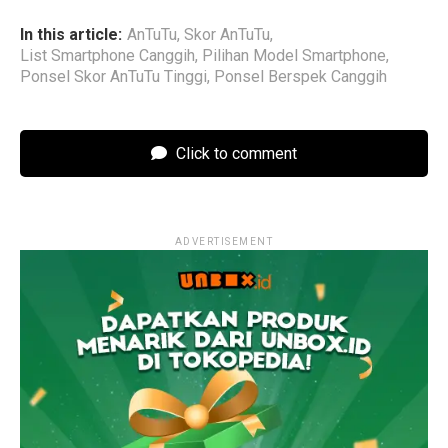
In this article:
AnTuTu
,
Skor AnTuTu
,
List Smartphone Canggih
,
Pilihan Model Smartphone
,
Ponsel Skor AnTuTu Tinggi
,
Ponsel Berspek Canggih
Click to comment
ADVERTISEMENT