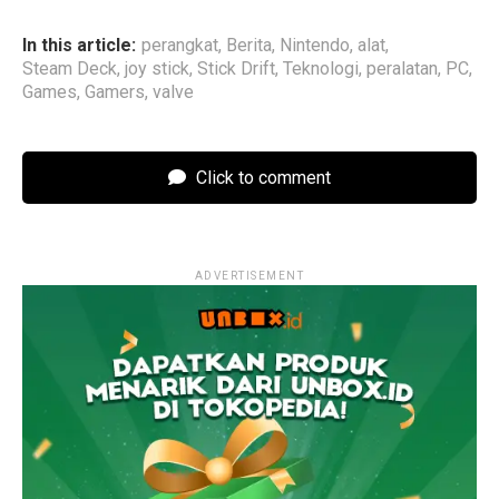
In this article:
perangkat
,
Berita
,
Nintendo
,
alat
,
Steam Deck
,
joy stick
,
Stick Drift
,
Teknologi
,
peralatan
,
PC
,
Games
,
Gamers
,
valve
Click to comment
ADVERTISEMENT