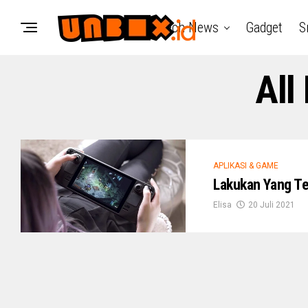
Tech News
Gadget
S
All
APLIKASI & GAME
Lakukan Yang Te
Elisa
20 Juli 2021