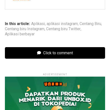
In this article:
Aplikasi
,
aplikasi instagram
,
Centang Biru
,
Centang biru Instagram
,
Centang biru Twitter
,
Aplikasi berbayar
Click to comment
ADVERTISEMENT