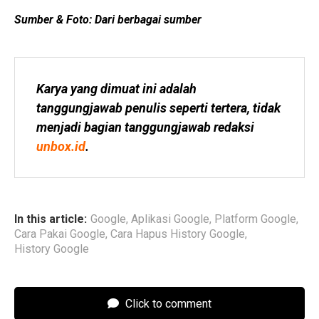
Sumber & Foto: Dari berbagai sumber
Karya yang dimuat ini adalah 
tanggungjawab penulis seperti tertera, tidak 
menjadi bagian tanggungjawab redaksi 
unbox.id
.
In this article:
Google
,
Aplikasi Google
,
Platform Google
,
Cara Pakai Google
,
Cara Hapus History Google
,
History Google
Click to comment