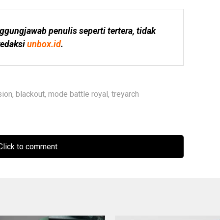
ggungjawab penulis seperti tertera, tidak 
edaksi 
unbox.id
.
sion
,
blackout
,
mode battle royal
,
treyarch
lick to comment