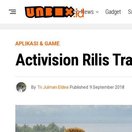
Tech News
Gadget
S
APLIKASI & GAME
Activision Rilis T
By
Tri Julman Eldea
Published
9 September 2018