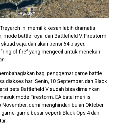
n Treyarch ini memilik kesan lebih dramatis
, mode battle royal dari Battlefield V. Firestorm
kuad saja, dan akan berisi 64 player.
“ring of fire” yang mengecil untuk menekan
an.
 membahagiakan bagi penggemar game battle
isa diakses hari Senin, 10 September, dan Black
Versi beta Battlefield V sudah bisa dimainkan
ermasuk mode Firestorm. EA batal merilis
a 6 November, demi menghindari bulan Oktober
i game-game besar seperti Black Ops 4 dan
ar.