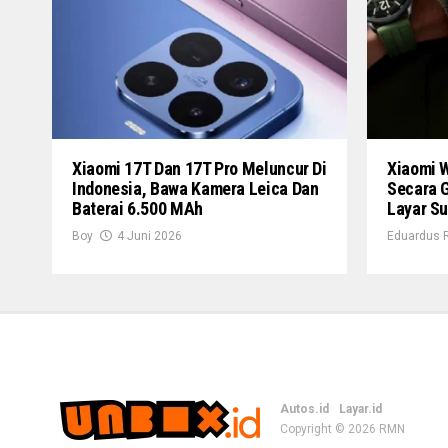
Xiaomi 17T Dan 17T Pro Meluncur Di
Xiaomi 
Indonesia, Bawa Kamera Leica Dan
Secara G
Baterai 6.500 MAh
Layar S
Boy
4 Juni 2026
Eduardus 
Autos.id
Layar.id
Copyright © 2026
RMN