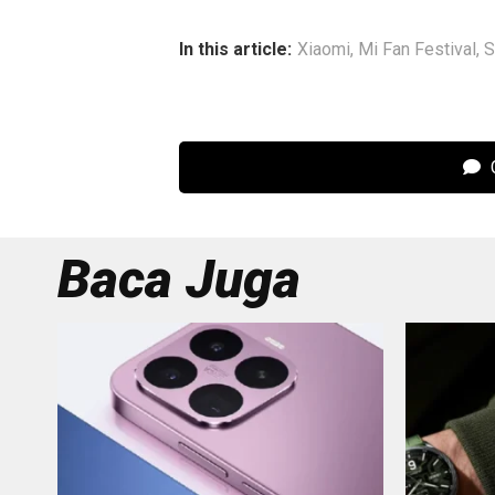
In this article:
Xiaomi
,
Mi Fan Festival
,
S
C
Baca Juga