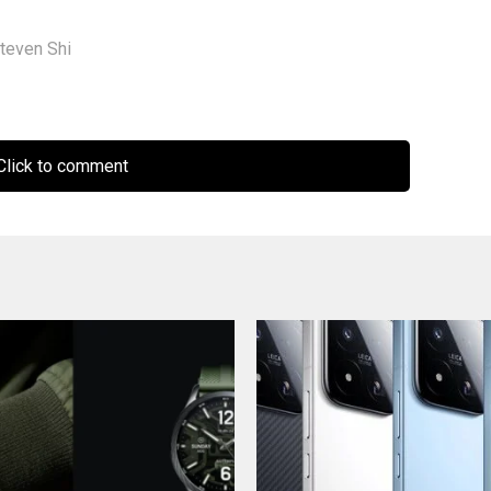
teven Shi
lick to comment