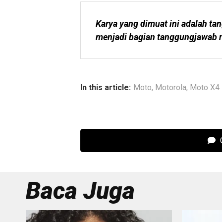
Karya yang dimuat ini adalah tan
menjadi bagian tanggungjawab r
In this article:
Moto
,
Motorola
,
Moto X4
C
Baca Juga