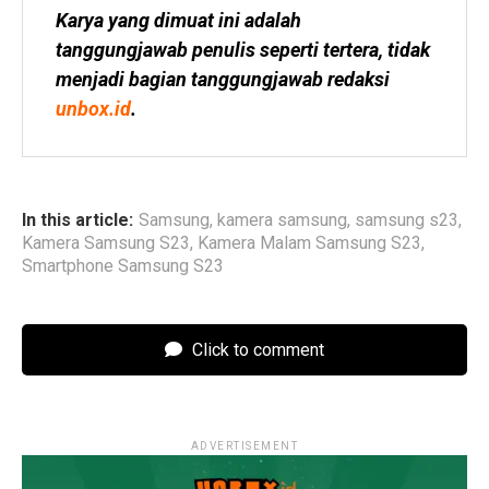
Karya yang dimuat ini adalah 
tanggungjawab penulis seperti tertera, tidak 
menjadi bagian tanggungjawab redaksi 
unbox.id
.
In this article:
Samsung
,
kamera samsung
,
samsung s23
,
Kamera Samsung S23
,
Kamera Malam Samsung S23
,
Smartphone Samsung S23
Click to comment
ADVERTISEMENT