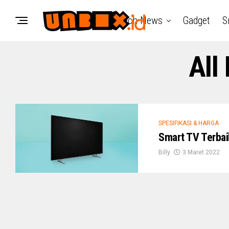
Tech News
Gadget
S
All
SPESIFIKASI & HARGA
Smart TV Terbai
Billy
3 Maret 2022