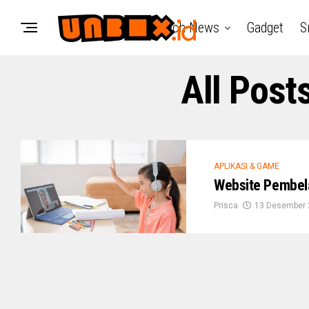
Tech News
Gadget
S
All Post
APLIKASI & GAME
Website Pembel
Prisca
13 Desember 