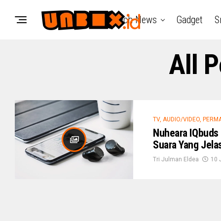
Tech News
Gadget
S
All 
TV, AUDIO/VIDEO, PER
Nuheara IQbuds
Suara Yang Jela
Tri Julman Eldea
10 