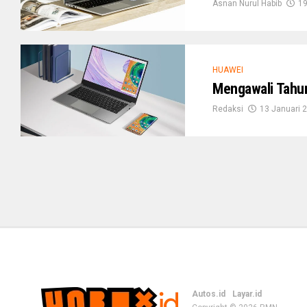
Asnan Nurul Habib
19
HUAWEI
Mengawali Tahun
Redaksi
13 Januari 
Autos.id
Layar.id