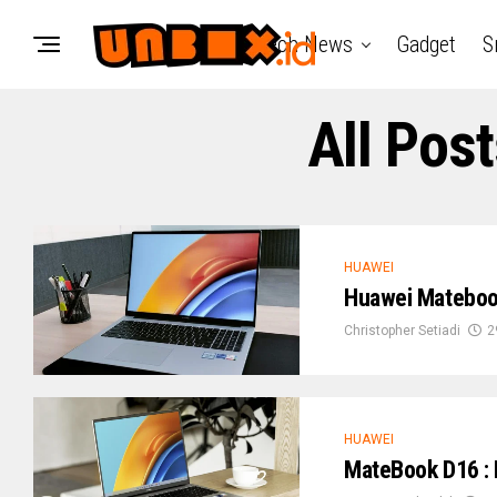
Tech News
Gadget
S
All Pos
HUAWEI
Huawei Matebook
Christopher Setiadi
2
HUAWEI
MateBook D16 : 