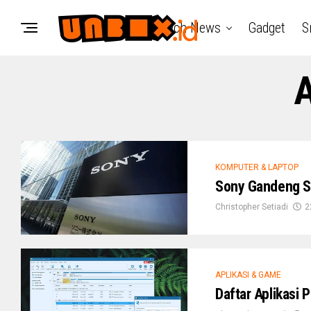
Tech News
Gadget
S
A
KOMPUTER & LAPTOP
Sony Gandeng S
Christopher Setiadi
2
APLIKASI & GAME
Daftar Aplikasi 