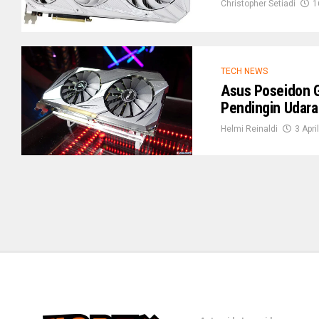
Christopher Setiadi
1
TECH NEWS
Asus Poseidon G
Pendingin Udara
Helmi Reinaldi
3 Apri