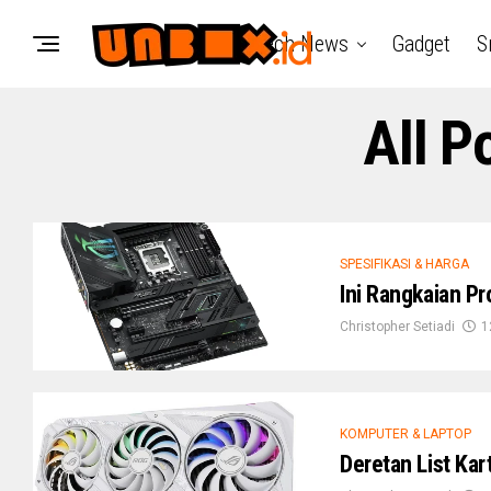
Tech News
Gadget
S
All P
SPESIFIKASI & HARGA
Ini Rangkaian P
Christopher Setiadi
1
KOMPUTER & LAPTOP
Deretan List Kar