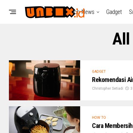
Tech News
Gadget
S
All
GADGET
Rekomendasi Air
Christopher Setiadi
3
HOW TO
Cara Membersihk