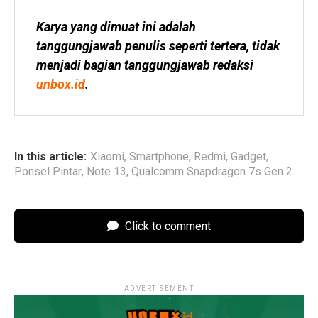
Karya yang dimuat ini adalah 
tanggungjawab penulis seperti tertera, tidak 
menjadi bagian tanggungjawab redaksi 
unbox.id
.
In this article:
Xiaomi
,
Smartphone
,
Redmi
,
Gadget
,
Ponsel Pintar
,
Note 13
,
Qualcomm Snapdragon 7s Gen 2
Click to comment
ADVERTISEMENT