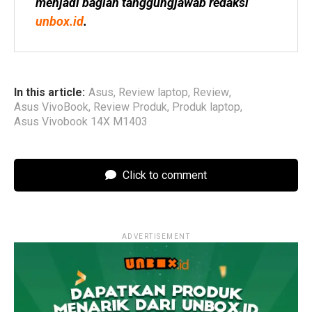
menjadi bagian tanggungjawab redaksi 
unbox.id
.
In this article:
Asus
,
Review laptop
,
Review
,
Asus VivoBook
,
Review Produk
,
Produk laptop
,
Asus Vivobook 14X M1403
Click to comment
ADVERTISEMENT