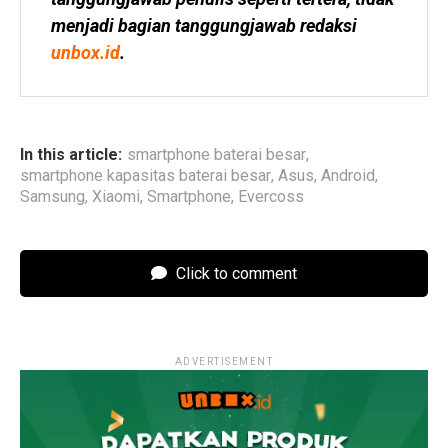
menjadi bagian tanggungjawab redaksi 
unbox.id
.
In this article:
smartphone baterai besar
,
smartphone kapasitas baterai besar
,
Asus
,
Android
,
Samsung
,
Xiaomi
,
Smartphone
,
Evercoss
Click to comment
ADVERTISEMENT