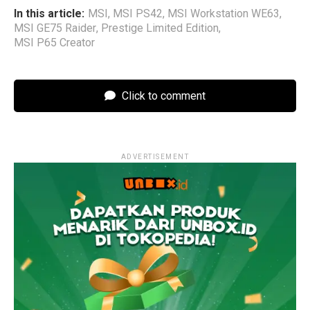
In this article:
MSI
,
MSI PS42
,
MSI Workstation WE63
,
MSI GE75 Raider
,
Prestige Limited Edition
,
MSI P65 Creator
Click to comment
ADVERTISEMENT