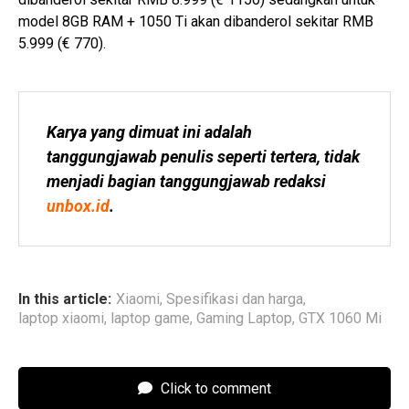
model 8GB RAM + 1050 Ti akan dibanderol sekitar RMB
5.999 (€ 770).
Karya yang dimuat ini adalah 
tanggungjawab penulis seperti tertera, tidak 
menjadi bagian tanggungjawab redaksi 
unbox.id
.
In this article:
Xiaomi
,
Spesifikasi dan harga
,
laptop xiaomi
,
laptop game
,
Gaming Laptop
,
GTX 1060 Mi
Click to comment