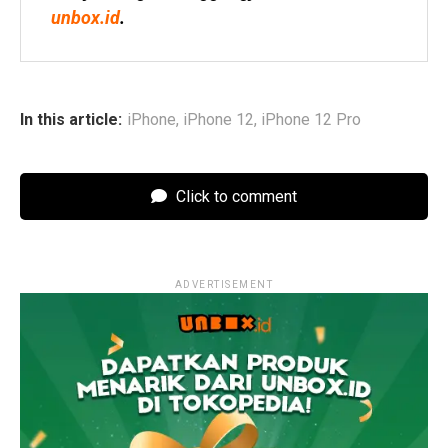
unbox.id
.
In this article:
iPhone
,
iPhone 12
,
iPhone 12 Pro
Click to comment
ADVERTISEMENT