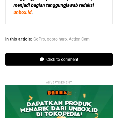
menjadi bagian tanggungjawab redaksi 
unbox.id
.
In this article:
GoPro
,
gopro hero
,
Action Cam
Click to comment
ADVERTISEMENT