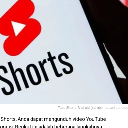
Tube Shorts Android (sumber: urbantecno.c
 Shorts, Anda dapat mengunduh video YouTube
atis. Berikut ini adalah beberapa langkahnya.